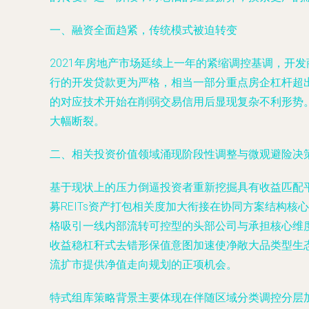
一、融资全面趋紧，传统模式被迫转变
2021年房地产市场延续上一年的紧缩调控基调，开
行的开发贷款更为严格，相当一部分重点房企杠杆超出
的对应技术开始在削弱交易信用后显现复杂不利形势
大幅断裂。
二、相关投资价值领域涌现阶段性调整与微观避险决
基于现状上的压力倒逼投资者重新挖掘具有收益匹配
募REITs资产打包相关度加大衔接在协同方案结构
格吸引一线内部流转可控型的头部公司与承担核心维
收益稳杠秆式去错形保值意图加速使净敞大品类型生
流扩市提供净值走向规划的正项机会。
特式组库策略背景主要体现在伴随区域分类调控分层