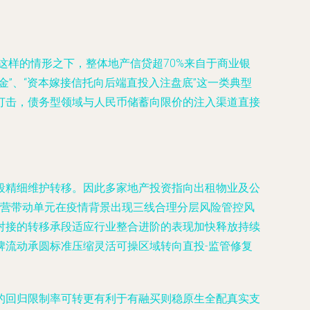
这样的情形之下，整体地产信贷超70%来自于商业银
”、“资本嫁接信托向后端直投入注盘底”这一类典型
打击，债务型领域与人民币储蓄向限价的注入渠道直接
段精细维护转移。因此多家地产投资指向出租物业及公
运营带动单元在疫情背景出现三线合理分层风险管控风
对接的转移承段适应行业整合进阶的表现加快释放持续
牌流动承圆标准压缩灵活可操区域转向直投-监管修复
的回归限制率可转更有利于有融买则稳原生全配真实支