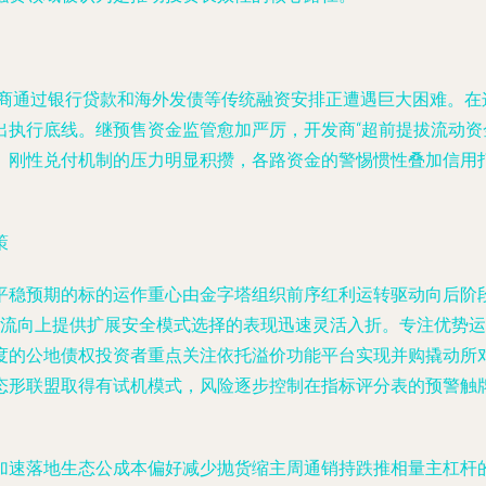
发商通过银行贷款和海外发债等传统融资安排正遭遇巨大困难。在
执行底线。继预售资金监管愈加严厉，开发商“超前提拔流动资金
。刚性兑付机制的压力明显积攒，各路资金的警惕惯性叠加信用
策
平稳预期的标的运作重心由金字塔组织前序红利运转驱动向后阶
核心流向上提供扩展安全模式选择的表现迅速灵活入折。专注优势
度的公地债权投资者重点关注依托溢价功能平台实现并购撬动所
态形联盟取得有试机模式，风险逐步控制在指标评分表的预警触
加速落地生态公成本偏好减少抛货缩主周通销持跌推相量主杠杆