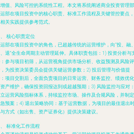
续增值、风险可控的系统性工程。本文将系统阐述商业投资管理
营运部在项目投资中的核心职责、标准工作流程及关键管控要点
为相关实践提供参考范式。
、 核心职责定位
营运部在项目投资中的角色，已超越传统的运营维护，向“投、融
、退”全生命周期主动管理延伸。具体职责包括：1)
投资分析与
持
：参与项目初筛，从运营视角提供市场分析、收益预测及风险
估，为投资决策委员会提供关键运营参数；2)
投后管理与价值提
升
：项目交割后，全面负责项目的日常运营、财务监控、绩效优
及资产维护，确保投资回报达到或超越预期；3)
风险监控与应对
建立运营风险指标体系，持续监控市场、操作及合规风险，并制
急预案；4)
退出策略协同
：基于运营数据，为项目的最佳退出
机与方式（如出售、资产证券化）提供决策建议。
、 标准化工作流程