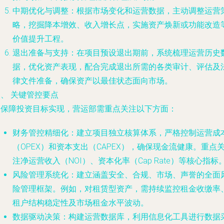
中期优化与调整
：根据市场变化和运营数据，主动调整运营
略，挖掘降本增效、收入增长点，实施资产焕新或功能改造
价值提升工程。
退出准备与支持
：在项目预设退出期前，系统梳理运营历史
据，优化资产表现，配合完成退出所需的各类审计、评估及
律文件准备，确保资产以最佳状态面向市场。
、 关键管控要点
为保障投资目标实现，营运部需重点关注以下方面：
财务管控精细化
：建立项目独立核算体系，严格控制运营成
（OPEX）和资本支出（CAPEX），确保现金流健康。重点
注净运营收入（NOI）、资本化率（Cap Rate）等核心指标
风险管理系统化
：建立涵盖安全、合规、市场、声誉的全面
险管理框架。例如，对租赁型资产，需持续监控租金收缴率
租户结构稳定性及市场租金水平波动。
数据驱动决策
：构建运营数据库，利用信息化工具进行数据