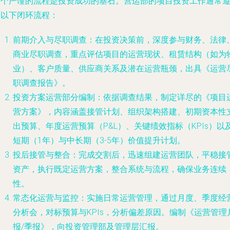
一个严谨的流程是投资成功的基石。营运部的项目投资工作通常
循以下闭环流程：
前期介入与尽职调查
：在投资决策前，深度参与财务、法律
商业尽职调查，重点评估项目的运营现状、租赁结构（如为
业）、客户质量、供应商关系及潜在运营瓶颈，出具《运营
职调查报告》。
投资方案运营部分编制
：依据调查结果，制定详尽的《项目
营方案》，内容涵盖接管计划、组织架构搭建、初期资本性
出预算、年度运营预算（P&L）、关键绩效指标（KPIs）以
短期（1年）与中长期（3-5年）价值提升计划。
投后接管与整合
：完成交割后，迅速组建运营团队，平稳接
资产，执行既定运营方案，整合系统与流程，确保业务连续
性。
常态化运营与监控
：实施日常运营管理，通过月度、季度经
分析会，对标预算与KPIs，分析偏差原因。编制《运营管理
报/季报》，向投资管理部及管理层汇报。