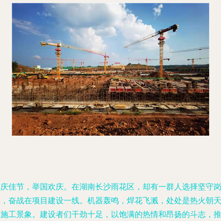
国庆佳节，举国欢庆。在湖南长沙雨花区，却有一群人选择坚守
位，奋战在项目建设一线。机器轰鸣，焊花飞溅，处处是热火朝
的施工景象。建设者们干劲十足，以饱满的热情和昂扬的斗志，