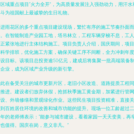
动区域重点项目“火力全开”，为高质量发展注入强劲动力，用汗水
奋斗为祖国献上最诚挚的生日礼物。
走进雨花区的多个重点项目建设现场，繁忙有序的施工节奏扑面
来。在智能制造产业园工地，塔吊林立，工程车辆穿梭不息，工
们正紧张地进行主体结构施工。项目负责人介绍，国庆期间，项
部科学排班，优化施工方案，确保关键工序不间断，全力冲刺年
建设目标。该项目总投资逾50亿元，建成后将集聚一批高端装备
造企业，成为区域产业升级的新引擎。
与此在备受关注的城市更新片区，老旧小区改造、道路提质工程
步推进。建设者们放弃休假，抢抓秋季施工黄金期，加紧进行管
铺设、外墙修缮和景观绿化作业。这些民生项目投资精准，直接
系到百姓居住环境的改善和城市功能的提升。现场一位工龄超过
十年的老师傅表示：“能参与城市建设，看着家园一天天变美，再
苦也值得。国庆在岗，意义非凡。”