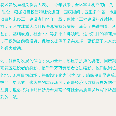
雨花区发改局相关负责人表示，今年以来，全区牢固树立“项目为
王”理念，狠抓项目投资和建设进度。国庆期间，区里多个省、市
点项目均未停工，建设者们坚守一线，保障了工程建设的连续性
目前，全区在建重大项目投资总额持续增长，涵盖了先进制造、
技创新、基础设施、社会民生等多个关键领域。这批项目的加速
进，不仅为当前稳投资、促增长提供了坚实支撑，更积蓄了未来
展的强大后劲。
干劲，源自对发展的信心；火力全开，彰显了拼搏的姿态。国庆
间雨花区建设者的身影，是千千万万劳动者奋进缩影。他们以岗
为阵地，以项目为战场，将假期转化为“攻坚期”，确保项目早建成
早投产、早见效。这火热的建设场面，正是经济活力持续焕发的
动注脚，也必将为推动长沙乃至湖南经济社会高质量发展写下浓
重彩的一笔。