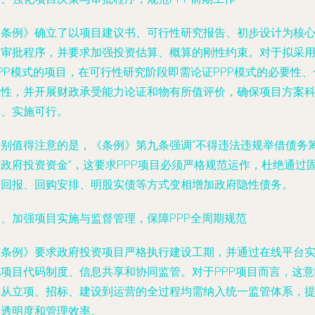
《条例》确立了以项目建议书、可行性研究报告、初步设计为核
的审批程序，并要求加强投资估算、概算的刚性约束。对于拟采
PP模式的项目，在可行性研究阶段即需论证PPP模式的必要性、
理性，并开展财政承受能力论证和物有所值评价，确保项目方案
学、实施可行。
特别值得注意的是，《条例》第九条强调“不得违法违规举借债务
措政府投资资金”，这要求PPP项目必须严格规范运作，杜绝通过
定回报、回购安排、明股实债等方式变相增加政府隐性债务。
三、加强项目实施与监督管理，保障PPP全周期规范
《条例》要求政府投资项目严格执行建设工期，并通过在线平台
现项目代码制度、信息共享和协同监管。对于PPP项目而言，这意
着从立项、招标、建设到运营的全过程均需纳入统一监管体系，
高透明度和管理效率。