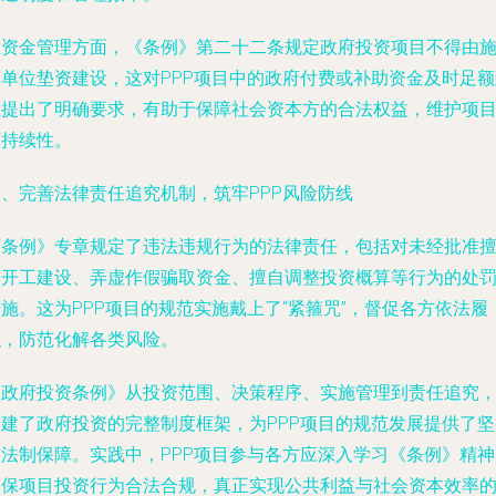
在资金管理方面，《条例》第二十二条规定政府投资项目不得由
工单位垫资建设，这对PPP项目中的政府付费或补助资金及时足额
位提出了明确要求，有助于保障社会资本方的合法权益，维护项
可持续性。
四、完善法律责任追究机制，筑牢PPP风险防线
《条例》专章规定了违法违规行为的法律责任，包括对未经批准
自开工建设、弄虚作假骗取资金、擅自调整投资概算等行为的处
施。这为PPP项目的规范实施戴上了“紧箍咒”，督促各方依法履
职，防范化解各类风险。
《政府投资条例》从投资范围、决策程序、实施管理到责任追究
构建了政府投资的完整制度框架，为PPP项目的规范发展提供了坚
的法制保障。实践中，PPP项目参与各方应深入学习《条例》精神
确保项目投资行为合法合规，真正实现公共利益与社会资本效率