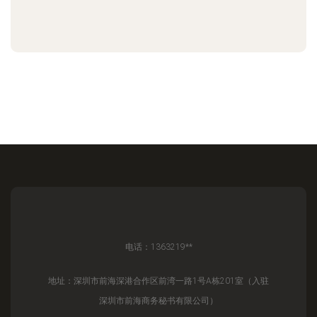
电话：1363219**
地址：深圳市前海深港合作区前湾一路1号A栋201室（入驻
深圳市前海商务秘书有限公司）