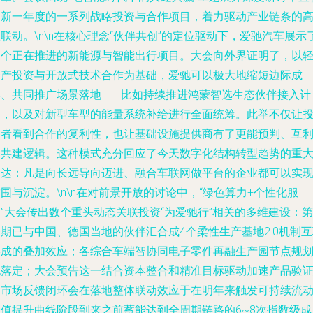
了新一年度的一系列战略投资与合作项目，着力驱动产业链条的
联动。\n\n在核心理念“伙伴共创”的定位驱动下，爱驰汽车展示
多个正在推进的新能源与智能出行项目。大会向外界证明了，以
资产投资与开放式技术合作为基础，爱驰可以极大地缩短边际成
本、共同推广场景落地 ——比如持续推进鸿蒙智选生态伙伴接入计
划，以及对新型车型的能量系统补给进行全面统筹。此举不仅让
资者看到合作的复利性，也让基础设施提供商有了更能预判、互
的共建逻辑。这种模式充分回应了今天数字化结构转型趋势的重
表达：凡是向长远导向迈进、融合车联网做平台的企业都可以实
围与沉淀。\n\n在对前景开放的讨论中，“绿色算力+个性化服
”大会传出数个重头动态关联投资“为爱驰行”相关的多维建设：第
期已与中国、德国当地的伙伴汇合成4个柔性生产基地2.0机制
形成的叠加效应；各综合车端智协同电子零件再融生产园节点规
也落定；大会预告这一结合资本整合和精准目标驱动加速产品验
和市场反馈闭环会在落地整体联动效应于在明年来触发可持续流
价值提升曲线阶段到来之前蓄能达到全周期链路的6~8次指数级成