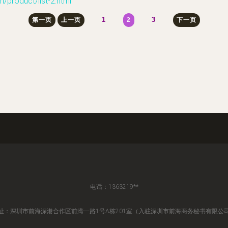
duct/list-2.html
1
3
第一页
上一页
2
下一页
电话：1363219**
址：深圳市前海深港合作区前湾一路1号A栋201室（入驻深圳市前海商务秘书有限公